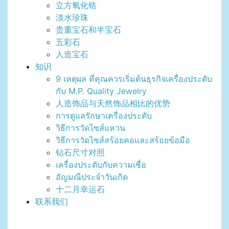
立方氧化锆
淡水珍珠
贵重宝石和半宝石
五彩石
人造宝石
知识
9 เหตุผล ที่คุณควรเริ่มต้นธุรกิจเครื่องประดับ
กับ M.P. Quality Jewelry
人造饰品与天然饰品相比的优势
การดูแลรักษาเครื่องประดับ
วิธีการวัดไซส์แหวน
วิธีการวัดไซส์สร้อยคอและสร้อยข้อมือ
钻石尺寸对照
เครื่องประดับกับความเชื่อ
อัญมณีประจำวันเกิด
十二月幸运石
联系我们