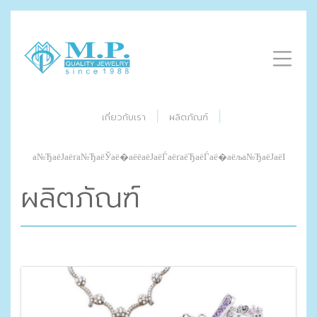
|
|
เกี่ยวกับเรา
ผลิตภัณฑ์
а№ЂаёЈаёґа№ЂаёЎаё�аёёаёЈаёЃаёґаёЂаёЃаё�аёља№ЂаёЈаёІ
ผลิตภัณฑ์