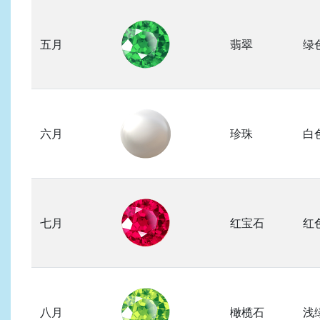
五月
翡翠
绿
六月
珍珠
白
七月
红宝石
红
八月
橄榄石
浅