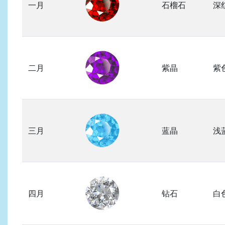
一月
石榴石
深
二月
紫晶
紫
三月
蓝晶
浅
四月
钻石
白