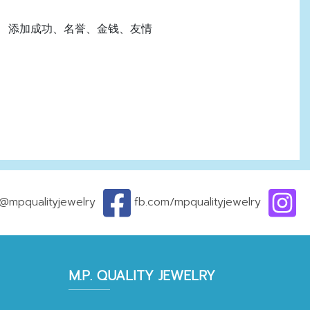
添加成功、名誉、金钱、友情
@mpqualityjewelry
fb.com/mpqualityjewelry
M.P. QUALITY JEWELRY